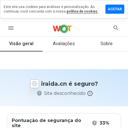
Este site usa cookies para análises e personalização. Ao
ixe um
ACEITAR
continuar, você concorda com a nossa
política de cookies.
mentário
m
aida.cn
menu
Visão geral
Avaliações
Sobre
De 1
a 5,
que
nota
você
iraida.cn é seguro?
daria
a
Site desconhecido
este
site?
Pontuação de segurança do
33%
site