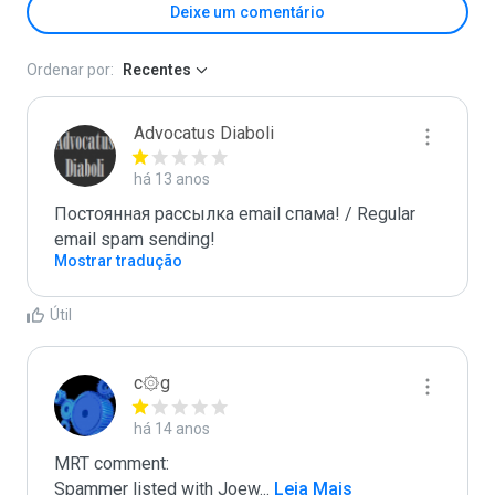
Deixe um comentário
Ordenar por:
Recentes
Advocatus Diaboli
há 13 anos
Постоянная рассылка email спама! / Regular 
email spam sending!
Mostrar tradução
Útil
c۞g
há 14 anos
MRT comment:

Spammer listed with Joew
...
 Leia Mais