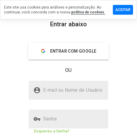
Este site usa cookies para análises e personalização. Ao
ixe um
ACEITAR
continuar, você concorda com a nossa
política de cookies.
mentário
 isaev-
Entrar abaixo
bel.ru
menu
Visão geral
Avaliações
Sobre
ENTRAR COM GOOGLE
De 1
a 5,
OU
que
nota
você
isaev-mebel.ru é seguro?
daria
E-mail ou Nome de Usuário
a
Site suspeito
este
site?
Senha
Pontuação de segurança do
N/A
Esqueceu a Senha?
site