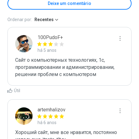
Deixe um comentário
Ordenar por:
Recentes
100PudoF+
há 5 anos
Сайт о компьютерных технологиях, 1с, 
программировании и администрировании, 
решении проблем с компьютером
Útil
artemhalizov
há 6 anos
Хороший сайт, мне все нравится, постоянно 