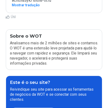
использую itnote-tlt.ru
Mostrar tradução
Útil
Sobre o WOT
Analisamos mais de 2 milhões de sites e contamos.
O WOT é uma extensão leve projetada para ajudá-lo
a navegar com rapidez e segurança. Ele limpará seu
navegador, o acelerará e protegerá suas
informações privadas.
Este é o seu site?
Reivindique seu site para acessar as ferramentas
de negócios da WOT e se conectar com seus
clientes.