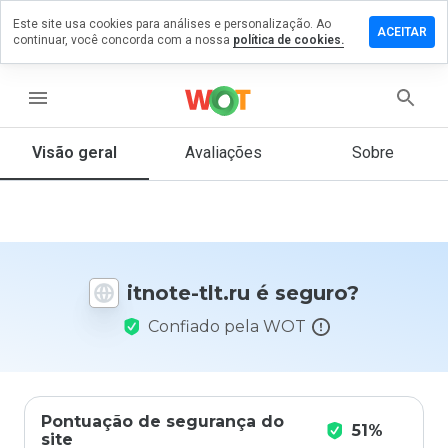
Este site usa cookies para análises e personalização. Ao
ixe um
ACEITAR
continuar, você concorda com a nossa
política de cookies.
mentário
 itnote-
.ru
menu
Visão geral
Avaliações
Sobre
De 1
a 5,
que
nota
você
itnote-tlt.ru é seguro?
daria
a
Confiado pela WOT
este
site?
Pontuação de segurança do
51%
site