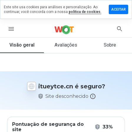
Este site usa cookies para análises e personalização. Ao
ixe um
ACEITAR
continuar, você concorda com a nossa
política de cookies.
mentário
m
ueytce.cn
menu
Visão geral
Avaliações
Sobre
De 1
a 5,
que
nota
você
itueytce.cn é seguro?
daria
a
Site desconhecido
este
site?
Pontuação de segurança do
33%
site