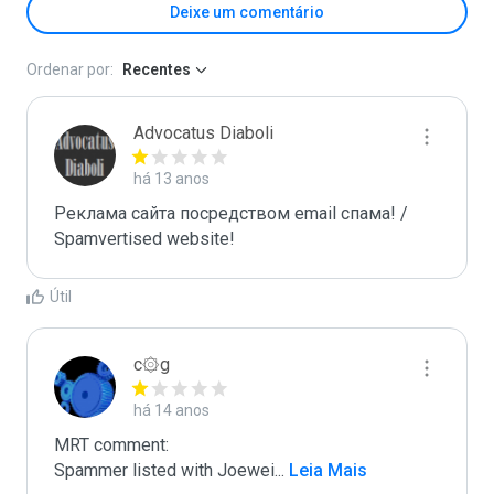
Deixe um comentário
Ordenar por:
Recentes
Advocatus Diaboli
há 13 anos
Реклама сайта посредством email спама! / 
Spamvertised website!
Útil
c۞g
há 14 anos
MRT comment:

Spammer listed with Joewei
...
 Leia Mais