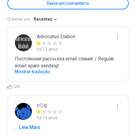
Deixe um comentário
Ordenar por:
Recentes
Advocatus Diaboli
há 13 anos
Постоянная рассылка email спама! / Regular 
email spam sending!
Mostrar tradução
Útil
c۞g
há 14 anos
...
 Leia Mais