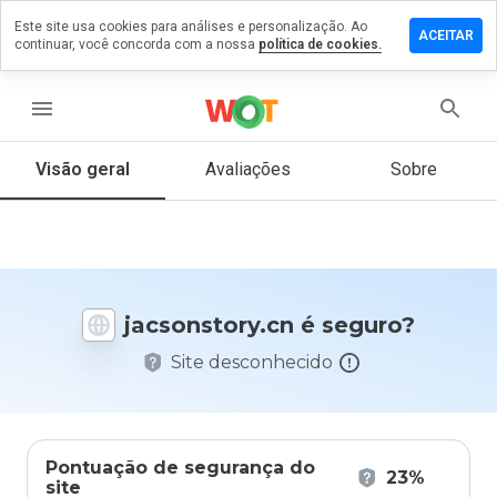
Este site usa cookies para análises e personalização. Ao
xe um
ACEITAR
continuar, você concorda com a nossa
política de cookies.
entário
onstory.cn
menu
Visão geral
Avaliações
Sobre
De 1
a 5,
que
nota
você
jacsonstory.cn é seguro?
daria
a
Site desconhecido
este
site?
Pontuação de segurança do
23%
site