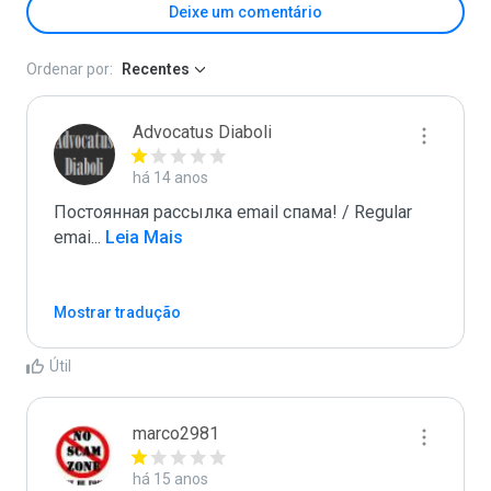
Deixe um comentário
Ordenar por:
Recentes
Advocatus Diaboli
há 14 anos
Постоянная рассылка email спама! / Regular 
emai
...
 Leia Mais
Mostrar tradução
Útil
marco2981
há 15 anos