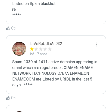
Listed on Spam blacklist

re:

*****
Útil
LiVeRpUdLiAn932
há 17 anos
Spam-1339 of 1411 active domains appearing in 
email which are registered at XIAMEN ENAME 
NETWORK TECHNOLOGY D/B/A ENAME.CN 
ENAME.COM are Listed by URIBL in the last 5 
days.- *****
Útil