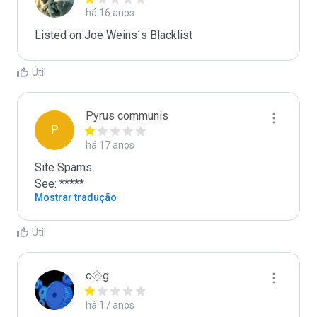
há 16 anos
Listed on Joe Weins´s Blacklist
Útil
Pyrus communis
P
há 17 anos
Site Spams.

See: *****
Mostrar tradução
Útil
c۞g
há 17 anos