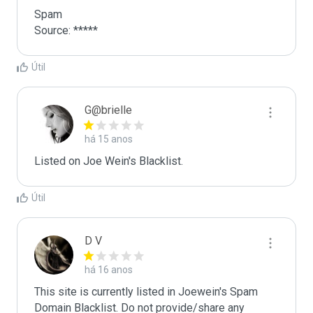
Spam

Source: *****
Útil
G@brielle
há 15 anos
Listed on Joe Wein's Blacklist.
Útil
D V
há 16 anos
This site is currently listed in Joewein's Spam 
Domain Blacklist. Do not provide/share any 