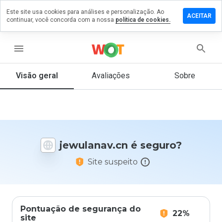
Este site usa cookies para análises e personalização. Ao
ixe um
ACEITAR
continuar, você concorda com a nossa
política de cookies.
mentário
ulanav.cn
menu
Visão geral
Avaliações
Sobre
De 1
a 5,
que
nota
você
jewulanav.cn é seguro?
daria
a
Site suspeito
este
site?
Pontuação de segurança do
22%
site