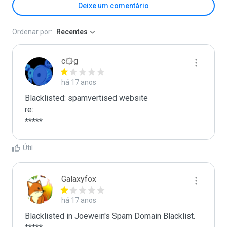
Deixe um comentário
Ordenar por:
Recentes
c۞g
há 17 anos
Blacklisted: spamvertised website

re:

*****
Útil
Galaxyfox
há 17 anos
Blacklisted in Joewein's Spam Domain Blacklist. 