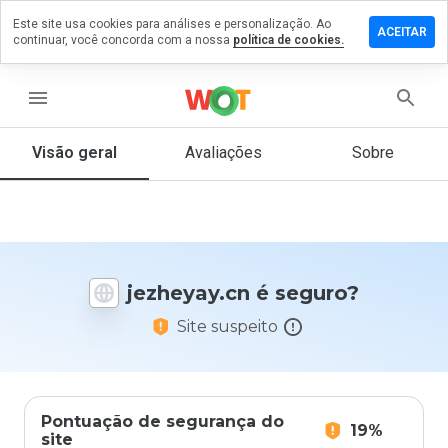
Este site usa cookies para análises e personalização. Ao
ixe um
ACEITAR
continuar, você concorda com a nossa
política de cookies.
mentário
m
zheyay.cn
menu
Visão geral
Avaliações
Sobre
De 1
a 5,
que
nota
você
jezheyay.cn é seguro?
daria
a
Site suspeito
este
site?
Pontuação de segurança do
19%
site