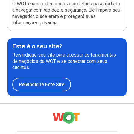
O WOT é uma extensão leve projetada para ajudá-lo
a navegar com rapidez e segurança. Ele limpará seu
navegador, o acelerará e protegerá suas
informações privadas.
Este é o seu site?
Reivindique seu site para acessar as ferramentas
de negócios da WOT e se conectar com seus
clientes.
Reivindique Este Site