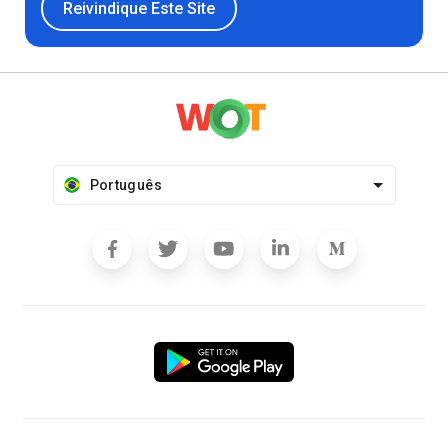
Reivindique Este Site
Português