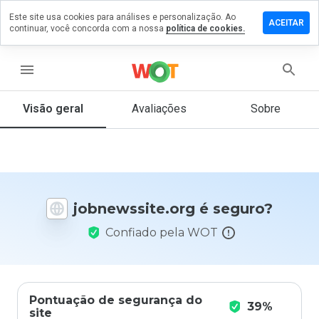
Este site usa cookies para análises e personalização. Ao
e um
ACEITAR
continuar, você concorda com a nossa
política de cookies.
ntário em
ewssite.org
menu
Visão geral
Avaliações
Sobre
De 1
a 5,
que
nota
você
daria
jobnewssite.org é seguro?
a
este
Confiado pela WOT
site?
Pontuação de segurança do
39%
site