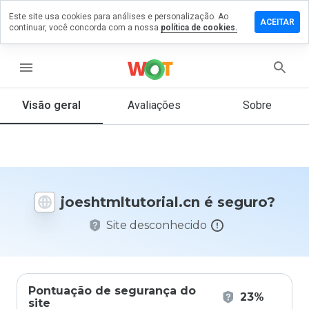
Este site usa cookies para análises e personalização. Ao
 um
ACEITAR
continuar, você concorda com a nossa
política de cookies.
tário em
mltutorial.cn
menu
Visão geral
Avaliações
Sobre
De 1
a 5,
que
nota
você
daria
joeshtmltutorial.cn é seguro?
a
este
Site desconhecido
site?
Pontuação de segurança do
23%
site