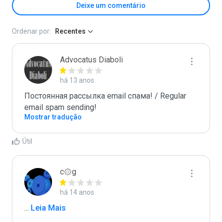
Deixe um comentário
Ordenar por:
Recentes
Advocatus Diaboli
há 13 anos
Постоянная рассылка email спама! / Regular 
email spam sending!
Mostrar tradução
Útil
c۞g
há 14 anos
...
 Leia Mais