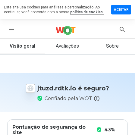
Este site usa cookies para análises e personalização. Ao
ixe um
ACEITAR
continuar, você concorda com a nossa
política de cookies.
mentário
m
zd.rdtk.io
menu
Visão geral
Avaliações
Sobre
De 1
a 5,
que
nota
você
jtuzd.rdtk.io é seguro?
daria
a
Confiado pela WOT
este
site?
Pontuação de segurança do
43%
site