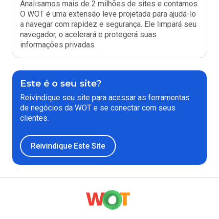
Analisamos mais de 2 milhões de sites e contamos.
O WOT é uma extensão leve projetada para ajudá-lo
a navegar com rapidez e segurança. Ele limpará seu
navegador, o acelerará e protegerá suas
informações privadas.
Este é o seu site?
Reivindique seu site para acessar as ferramentas
de negócios da WOT e se conectar com seus
clientes.
Reivindique Este Site