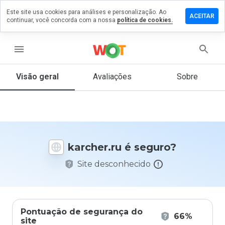
Este site usa cookies para análises e personalização. Ao
ixe um
ACEITAR
continuar, você concorda com a nossa
política de cookies.
mentário
m
rcher.ru
menu
Visão geral
Avaliações
Sobre
De 1
a 5,
que
nota
você
karcher.ru é seguro?
daria
a
Site desconhecido
este
site?
Pontuação de segurança do
66%
site