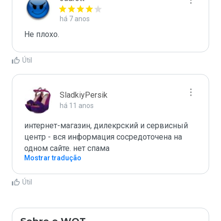
há 7 anos
Не плохо.
Útil
SladkiyPersik
há 11 anos
интернет-магазин, дилекрский и сервисный 
центр - вся информация сосредоточена на 
одном сайте. нет спама
Mostrar tradução
Útil