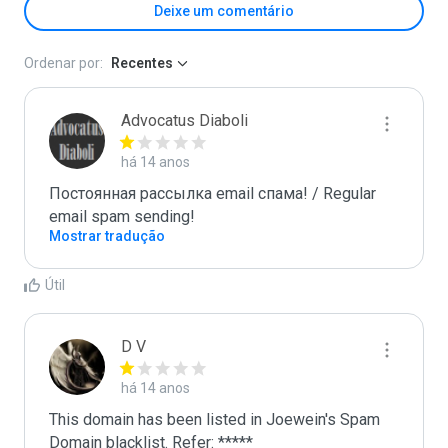
Deixe um comentário
Ordenar por:
Recentes
Advocatus Diaboli
há 14 anos
Постоянная рассылка email спама! / Regular 
email spam sending!
Mostrar tradução
Útil
D V
há 14 anos
This domain has been listed in Joewein's Spam 
Domain blacklist. Refer: *****