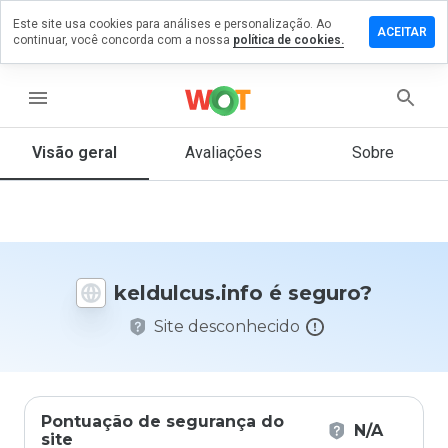
Este site usa cookies para análises e personalização. Ao
xe um
ACEITAR
continuar, você concorda com a nossa
política de cookies.
entário
dulcus.info
menu
Visão geral
Avaliações
Sobre
De 1
a 5,
que
nota
você
keldulcus.info é seguro?
daria
a
Site desconhecido
este
site?
Pontuação de segurança do
N/A
site