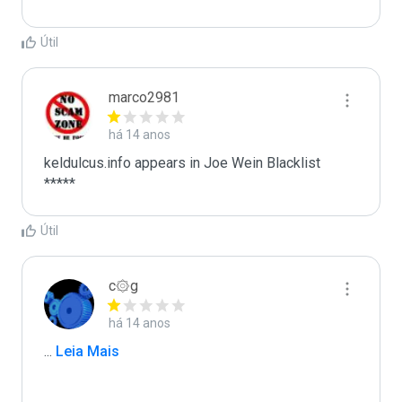
Útil
marco2981
há 14 anos
keldulcus.info appears in Joe Wein Blacklist

*****
Útil
c۞g
há 14 anos
...
 Leia Mais