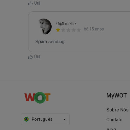
Útil
G@brielle
há 15 anos
Spam sending.
Útil
MyWOT
Sobre Nós
Português
Contato
Blog