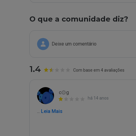
O que a comunidade diz?
Deixe um comentário
1.4
Com base em 4 avaliações
c۞g
há 14 anos
...
 Leia Mais