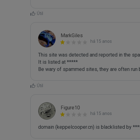
Útil
MarkGiles
há 15 anos
This site was detected and reported in the spa
It is listed at *****

Be wary of spammed sites, they are often run b
Útil
Figure10
há 15 anos
domain (keppelcooper.cn) is blacklisted by ***