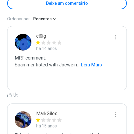
Deixe um comentário
Ordenar por:
Recentes
c۞g
há 14 anos
MRT comment:

Spammer listed with Joewein
...
 Leia Mais
Útil
MarkGiles
há 15 anos