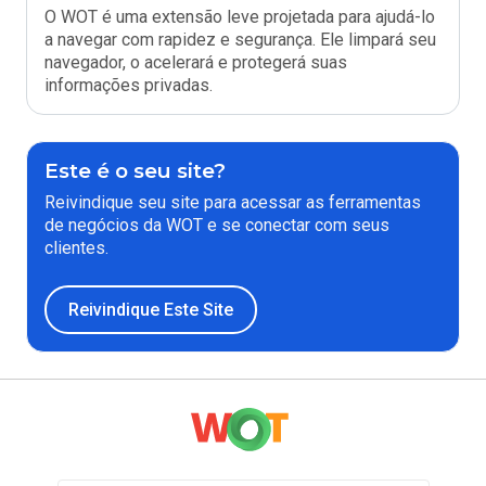
O WOT é uma extensão leve projetada para ajudá-lo
a navegar com rapidez e segurança. Ele limpará seu
navegador, o acelerará e protegerá suas
informações privadas.
Este é o seu site?
Reivindique seu site para acessar as ferramentas
de negócios da WOT e se conectar com seus
clientes.
Reivindique Este Site