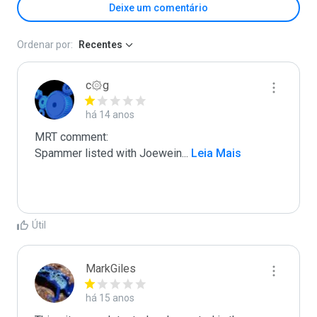
Deixe um comentário
Ordenar por:
Recentes
c۞g
há 14 anos
MRT comment:

Spammer listed with Joewein
...
 Leia Mais
Útil
MarkGiles
há 15 anos