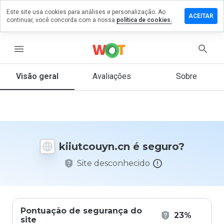
Este site usa cookies para análises e personalização. Ao
ixe um
ACEITAR
continuar, você concorda com a nossa
política de cookies.
entário
utcouyn.cn
menu
Visão geral
Avaliações
Sobre
De 1
a 5,
que
nota
você
kiiutcouyn.cn é seguro?
daria
a
Site desconhecido
este
site?
Pontuação de segurança do
23%
site