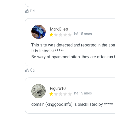
Útil
MarkGiles
há 15 anos
This site was detected and reported in the spa
It is listed at *****

Be wary of spammed sites, they are often run b
Útil
Figure10
há 15 anos
domain (kinggood.info) is blacklisted by *****