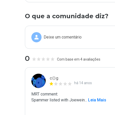
O que a comunidade diz?
Deixe um comentário
0
Com base em 4 avaliações
c۞g
há 14 anos
MRT comment:

Spammer listed with Joewein
...
 Leia Mais