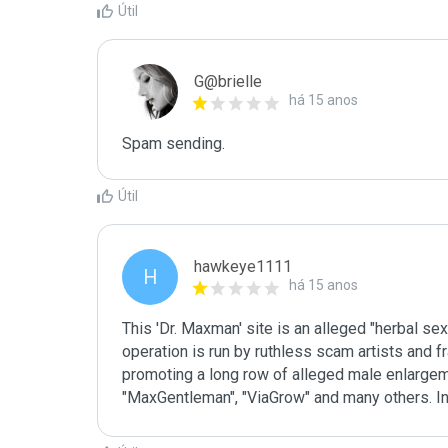
Útil
G@brielle
há 15 anos
Spam sending.
Útil
hawkeye1111
H
há 15 anos
This 'Dr. Maxman' site is an alleged "herbal s
operation is run by ruthless scam artists and 
promoting a long row of alleged male enlargem
"MaxGentleman", "ViaGrow" and many others. In