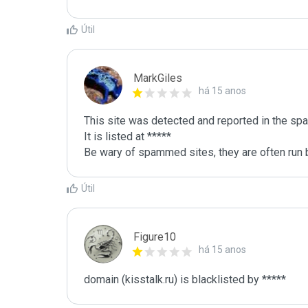
Útil
MarkGiles
há 15 anos
This site was detected and reported in the spa
It is listed at *****

Be wary of spammed sites, they are often run b
Útil
Figure10
há 15 anos
domain (kisstalk.ru) is blacklisted by *****