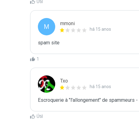
Útil
mmoni
M
há 15 anos
spam site
1
Txo
há 15 anos
Escroquerie à "l'allongement" de spammeurs 
Útil