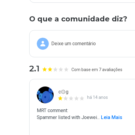
O que a comunidade diz?
Deixe um comentário
2.1
Com base em 7 avaliações
c۞g
há 14 anos
MRT comment:

Spammer listed with Joewei
...
 Leia Mais