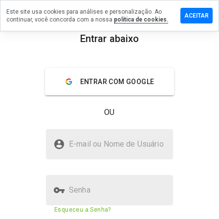
Este site usa cookies para análises e personalização. Ao
xe um
ACEITAR
continuar, você concorda com a nossa
política de cookies.
entário
Entrar abaixo
sid.com.cn
menu
Visão geral
Avaliações
Sobre
ENTRAR COM GOOGLE
De 1
a 5,
OU
que
nota
você
kniisid.com.cn é seguro?
daria
E-mail ou Nome de Usuário
a
Site desconhecido
este
site?
Senha
Pontuação de segurança do
23%
Esqueceu a Senha?
site