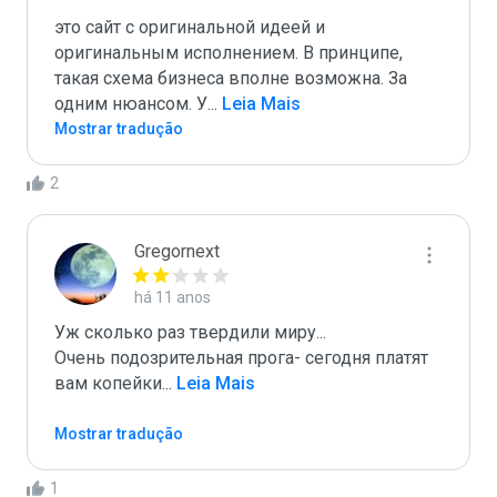
это сайт с оригинальной идеей и 
оригинальным исполнением. В принципе, 
такая схема бизнеса вполне возможна. За 
одним нюансом. У
...
 Leia Mais
Mostrar tradução
2
Gregornext
há 11 anos
Уж сколько раз твердили миру...

Очень подозрительная прога- сегодня платят 
вам копейки
...
 Leia Mais
Mostrar tradução
1