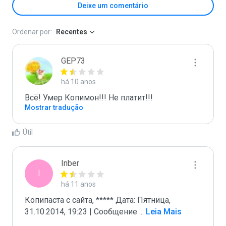
Deixe um comentário
Ordenar por:
Recentes
GEP73
há 10 anos
Всё! Умер Копимон!!! Не платит!!!
Mostrar tradução
Útil
Inber
I
há 11 anos
Копипаста с сайта, ***** Дата: Пятница, 
31.10.2014, 19:23 | Сообщение 
...
 Leia Mais