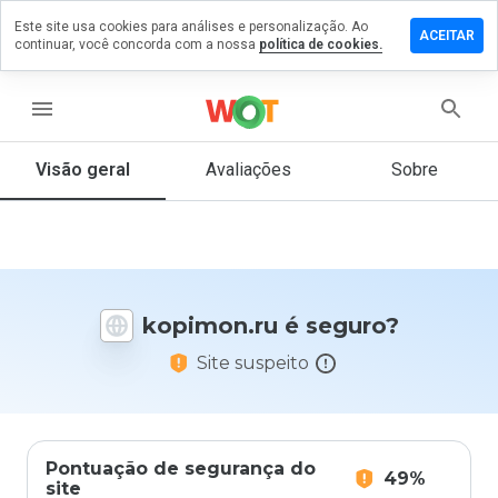
Este site usa cookies para análises e personalização. Ao
ixe um
ACEITAR
continuar, você concorda com a nossa
política de cookies.
mentário
m
pimon.ru
menu
Visão geral
Avaliações
Sobre
De 1
a 5,
que
nota
você
kopimon.ru é seguro?
daria
a
Site suspeito
este
site?
Pontuação de segurança do
49%
site