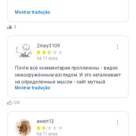
Mostrar tradução
3
Zmey3109
há 11 anos
Почти все комментарии проплачены - видно 
невооружённым взглядом. И это наталкивает 
на определённые мысли - сайт мутный.
Mostrar tradução
Útil
awert12
há 11 anos