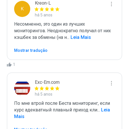
Kreon-L
K
há 5 anos
Несомненно, это один из лучших 
мониторингов. Неоднократно получал от них 
кэшбек за обмены (на н
...
 Leia Mais
Mostrar tradução
1
Exc-Em.com
há 5 anos
По мне втрой после Беста мониторинг, если 
курс адекватный плавный приход кли
...
 Leia 
Mais