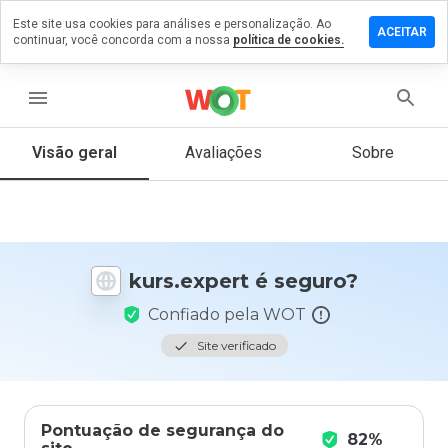
Este site usa cookies para análises e personalização. Ao
ixe um
ACEITAR
continuar, você concorda com a nossa
política de cookies.
mentário
m
rs.expert
menu
Visão geral
Avaliações
Sobre
De 1
a 5,
que
nota
você
kurs.expert é seguro?
daria
a
Confiado pela WOT
este
site?
Site verificado
Pontuação de segurança do
82%