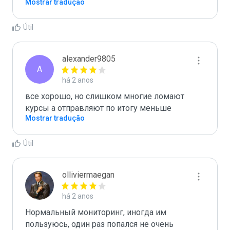
Mostrar tradução
Útil
alexander9805
A
há 2 anos
все хорошо, но слишком многие ломают 
курсы а отправляют по итогу меньше
Mostrar tradução
Útil
olliviermaegan
há 2 anos
Нормальный мониторинг, иногда им 
пользуюсь, один раз попался не очень 