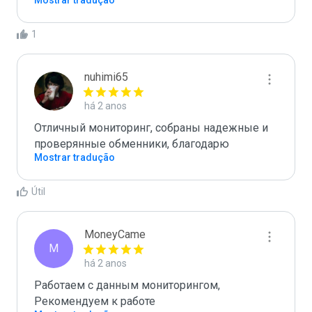
Mostrar tradução
1
nuhimi65
há 2 anos
Отличный мониторинг, собраны надежные и 
проверянные обменники, благодарю
Mostrar tradução
Útil
MoneyCame
M
há 2 anos
Работаем с данным мониторингом, 
Рекомендуем к работе