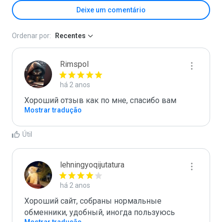
Deixe um comentário
Ordenar por:
Recentes
Rimspol
há 2 anos
Хороший отзыв как по мне, спасибо вам
Mostrar tradução
Útil
lehningyoqijutatura
há 2 anos
Хороший сайт, собраны нормальные 
обменники, удобный, иногда пользуюсь