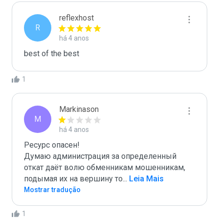
reflexhost
R
há 4 anos
best of the best
1
Markinason
M
há 4 anos
Ресурс опасен!

Думаю администрация за определенный 
откат даёт волю обменникам мошенникам, 
подымая их на вершину то
...
 Leia Mais
Mostrar tradução
1