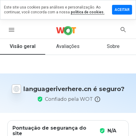
Este site usa cookies para análises e personalização. Ao
um
ACEITAR
continuar, você concorda com a nossa
política de cookies.
ário em
eriverhere.cn
menu
Visão geral
Avaliações
Sobre
De 1
a 5,
que
nota
você
daria
languageriverhere.cn é seguro?
a
este
Confiado pela WOT
site?
Pontuação de segurança do
N/A
site