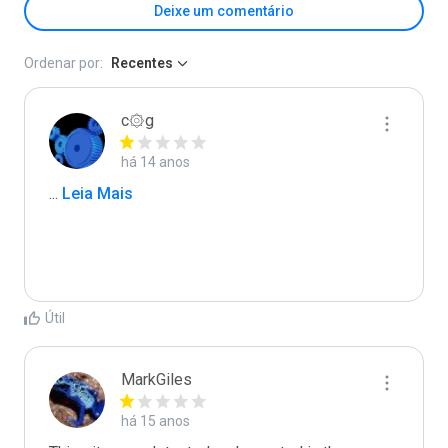
Deixe um comentário
Ordenar por:
Recentes
c۞g
há 14 anos
...
 Leia Mais
Útil
MarkGiles
há 15 anos