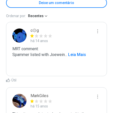
Deixe um comentário
Ordenar por:
Recentes
c۞g
há 14 anos
MRT comment:

Spammer listed with Joewein
...
 Leia Mais
Útil
MarkGiles
há 15 anos