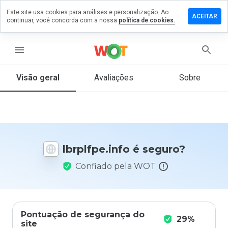
Este site usa cookies para análises e personalização. Ao
ixe um
ACEITAR
continuar, você concorda com a nossa
política de cookies.
mentário
m
plfpe.info
menu
Visão geral
Avaliações
Sobre
De 1
a 5,
que
nota
você
lbrplfpe.info é seguro?
daria
a
Confiado pela WOT
este
site?
Pontuação de segurança do
29%
site