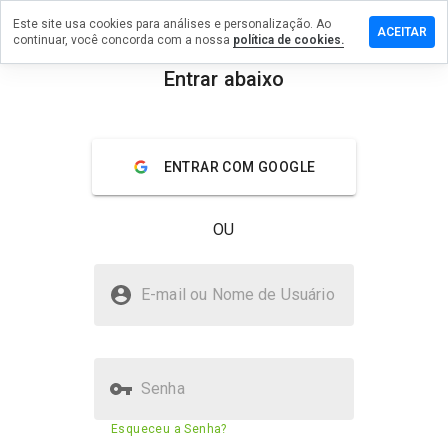
Este site usa cookies para análises e personalização. Ao
ixe um
ACEITAR
continuar, você concorda com a nossa
política de cookies.
mentário
m
Entrar abaixo
gadd.ru
menu
Visão geral
Avaliações
Sobre
ENTRAR COM GOOGLE
De 1
a 5,
OU
que
nota
você
legadd.ru é seguro?
daria
E-mail ou Nome de Usuário
a
Site desconhecido
este
site?
Senha
Pontuação de segurança do
29%
Esqueceu a Senha?
site