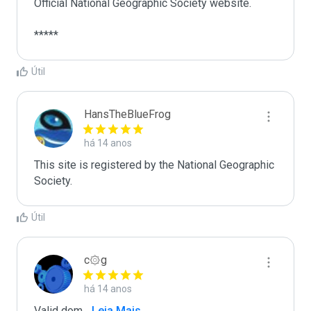
Official National Geographic Society website.

*****
Útil
HansTheBlueFrog
há 14 anos
This site is registered by the National Geographic 
Society.
Útil
c۞g
há 14 anos
Valid dom
...
 Leia Mais