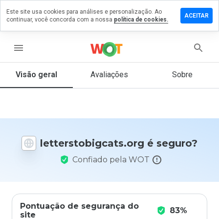
Este site usa cookies para análises e personalização. Ao
 um
ACEITAR
continuar, você concorda com a nossa
política de cookies.
ário em
stobigcats.org
menu
Visão geral
Avaliações
Sobre
De 1
a 5,
que
nota
você
daria
letterstobigcats.org é seguro?
a
este
Confiado pela WOT
site?
Pontuação de segurança do
83%
site