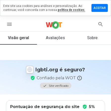
Este site usa cookies para análises e personalização. Ao
ixe um
ACEITAR
continuar, você concorda com a nossa
política de cookies.
mentário
m
bti.org
menu
Visão geral
Avaliações
Sobre
De 1
a 5,
que
nota
você
lgbti.org é seguro?
daria
a
Confiado pela WOT
este
site?
Site verificado
Pontuação de segurança do site
5%