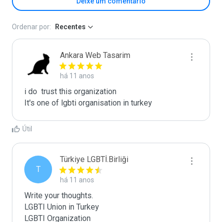
Deixe um comentário
Ordenar por:
Recentes
Ankara Web Tasarim
há 11 anos
i do  trust this organization

Útil
Türkiye LGBTİ.Birliği
T
há 11 anos
Write your thoughts.

LGBTI Union in Turkey

LGBTI Organization