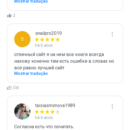
Mostrar tradução
2
snailpro2019
S
há 6 anos
отличный сайт я на нем все книги всегда 
нахожу конечно там есть ошибки в словах но 
Mostrar tradução
Útil
taisiasmirnova1989
há 6 anos
Согласна есть что почитать.