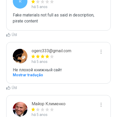
R
há 5 anos
Fake materials not full as said in description, 
pirate content
Útil
ogerc333@gmail.com
há 5 anos
Не плохой книжный сайт
Mostrar tradução
Útil
Майор Клименко
há 5 anos