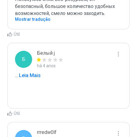
безопасный, большое количество удобных 
возможностей, смело можно заходить.
Mostrar tradução
Útil
Белый j
Б
há 4 anos
...
 Leia Mais
Útil
rrredw0lf