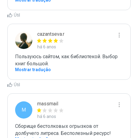
Mostrar tradução
Útil
cazantseva.r
há 6 anos
Пользуюсь сайтом, как библиотекой. Выбор 
книг большой.
Mostrar tradução
Útil
massmail
M
há 6 anos
Сборище бестолковых огрызков от 
долбучего литреса. Бесполезный ресурс!