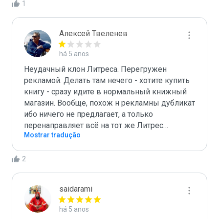
1
Алексей Твеленев
há 5 anos
Неудачный клон Литреса. Перегружен 
рекламой. Делать там нечего - хотите купить 
книгу - сразу идите в нормальный книжный 
магазин. Вообще, похож н рекламны дубликат 
ибо ничего не предлагает, а только 
перенаправляет всё на тот же Литрес…
Mostrar tradução
2
saidarami
há 5 anos