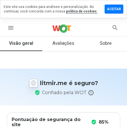
Este site usa cookies para análises e personalização. Ao
ixe um
ACEITAR
continuar, você concorda com a nossa
política de cookies.
mentário
m
tmir.me
menu
Visão geral
Avaliações
Sobre
De 1
a 5,
que
nota
você
litmir.me é seguro?
daria
a
Confiado pela WOT
este
site?
Pontuação de segurança do
85%
site