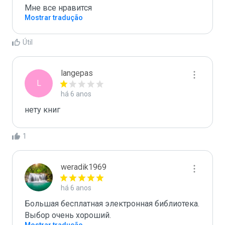
Мне все нравится
Mostrar tradução
Útil
langepas
L
há 6 anos
нету книг
1
weradik1969
há 6 anos
Большая бесплатная электронная библиотека. 
Выбор очень хороший. 