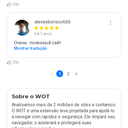
Útil
alexeyborisov666
há 7 anos
Очень  полезный сайт
Mostrar tradução
Útil
1
2
Sobre o WOT
Analisamos mais de 2 milhões de sites e contamos.
O WOT é uma extensão leve projetada para ajudá-lo
a navegar com rapidez e segurança. Ele limpará seu
navegador, o acelerará e protegerá suas