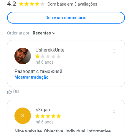
4.2
Com base em 3 avaliações
Deixe um comentário
Ordenar por:
Recentes
UsherekkUnte
há 6 anos
Разводят с таможней.
Mostrar tradução
Útil
s3rgao
S
há 6 anos
Nice website. Objective, Individual, Informative, 