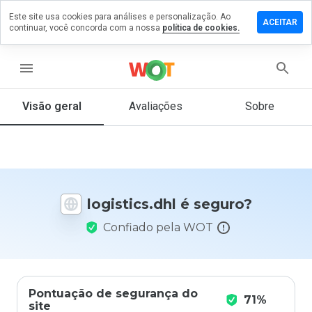
Este site usa cookies para análises e personalização. Ao
ixe um
ACEITAR
continuar, você concorda com a nossa
política de cookies.
mentário
m
istics.dhl
menu
Visão geral
Avaliações
Sobre
De 1
a 5,
que
nota
você
logistics.dhl é seguro?
daria
a
Confiado pela WOT
este
site?
Pontuação de segurança do
71%
site