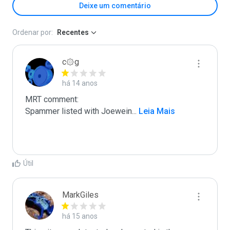
Deixe um comentário
Ordenar por:
Recentes
c۞g
há 14 anos
MRT comment:

Spammer listed with Joewein
...
 Leia Mais
Útil
MarkGiles
há 15 anos