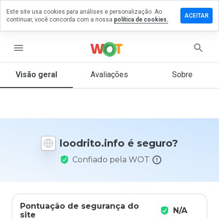
Este site usa cookies para análises e personalização. Ao
ixe um
ACEITAR
continuar, você concorda com a nossa
política de cookies.
mentário
m
drito.info
menu
Visão geral
Avaliações
Sobre
De 1
a 5,
que
nota
você
loodrito.info é seguro?
daria
a
Confiado pela WOT
este
site?
Pontuação de segurança do
N/A
site