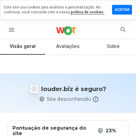
Este site usa cookies para análises e personalização. Ao
ixe um
ACEITAR
continuar, você concorda com a nossa
política de cookies.
mentário
m
uder.biz
menu
Visão geral
Avaliações
Sobre
De 1
a 5,
que
nota
você
louder.biz é seguro?
daria
a
Site desconhecido
este
site?
Pontuação de segurança do
23%
site