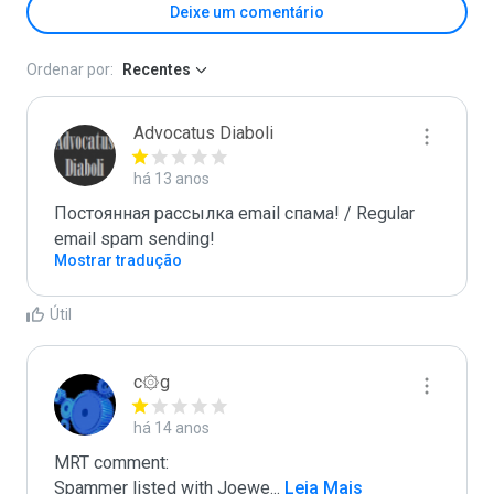
Deixe um comentário
Ordenar por:
Recentes
Advocatus Diaboli
há 13 anos
Постоянная рассылка email спама! / Regular 
email spam sending!
Mostrar tradução
Útil
c۞g
há 14 anos
MRT comment:

Spammer listed with Joewe
...
 Leia Mais