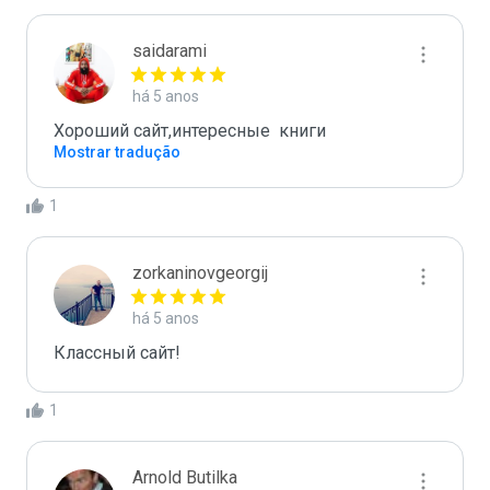
saidarami
há 5 anos
Хороший сайт,интересные  книги
Mostrar tradução
1
zorkaninovgeorgij
há 5 anos
Классный сайт!
1
Arnold Butilka