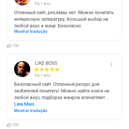
há 1 ano
Отличный сайт, рекламы нет. Можно почитать 
интересную литературу, большой выбор на 
любой вкус и жанр. Безопасно.
Mostrar tradução
Útil
LIKE BOSS
há 1 ano
Безопасный сайт. Отличный ресурс для 
любителей почитать! Можно найти книги на 
любой вкус, подборка жанров впечатляет 
...
Leia Mais
Mostrar tradução
Útil