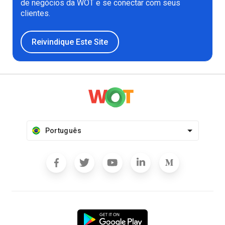
de negócios da WOT e se conectar com seus
clientes.
Reivindique Este Site
Português