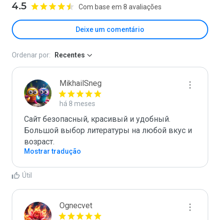
4.5
Com base em 8 avaliações
Deixe um comentário
Ordenar por:
Recentes
MikhailSneg
há 8 meses
Сайт безопасный, красивый и удобный. 
Большой выбор литературы на любой вкус и 
возраст.
Mostrar tradução
Útil
Ognecvet