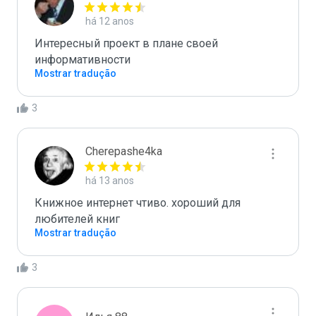
há 12 anos
Интересный проект в плане своей 
информативности
Mostrar tradução
3
Cherepashe4ka
há 13 anos
Книжное интернет чтиво. хороший для 
любителей книг
Mostrar tradução
3