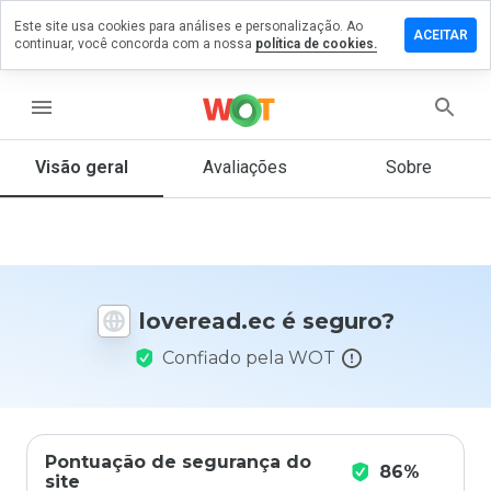
Este site usa cookies para análises e personalização. Ao
ixe um
ACEITAR
continuar, você concorda com a nossa
política de cookies.
mentário
m
veread.ec
menu
Visão geral
Avaliações
Sobre
De 1
a 5,
que
nota
você
loveread.ec é seguro?
daria
a
Confiado pela WOT
este
site?
Pontuação de segurança do
86%
site