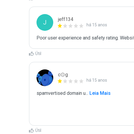
jeff134
J
há 15 anos
Poor user experience and safety rating. Websit
Útil
c۞g
há 15 anos
spamvertised domain u
...
 Leia Mais
Útil