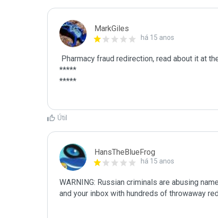
MarkGiles
há 15 anos
 Pharmacy fraud redirection, read about it at these links

*****

*****

Útil
HansTheBlueFrog
há 15 anos
WARNING: Russian criminals are abusing name se
and your inbox with hundreds of throwaway red