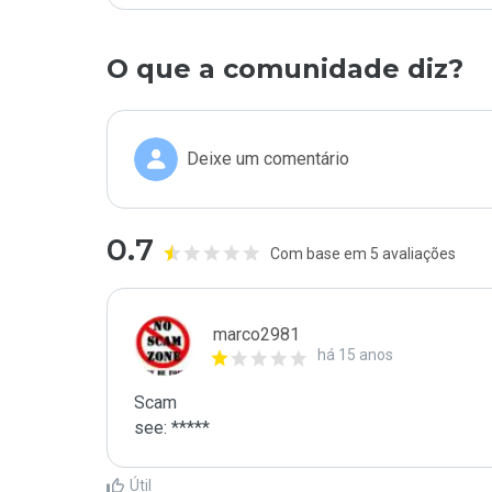
O que a comunidade diz?
Deixe um comentário
0.7
Com base em 5 avaliações
marco2981
há 15 anos
Scam

see: *****
Útil