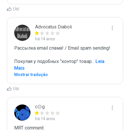
Útil
Advocatus Diaboli
há 14 anos
Рассылка email спама! / Email spam sending! 

Покупая у подобных "контор" товар
...
 Leia 
Mais
Mostrar tradução
Útil
c۞g
há 14 anos
MRT comment:
