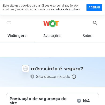
Este site usa cookies para análises e personalização. Ao
ixe um
ACEITAR
continuar, você concorda com a nossa
política de cookies.
mentário
m
sex.info
menu
Visão geral
Avaliações
Sobre
De 1
a 5,
que
nota
você
m1sex.info é seguro?
daria
a
Site desconhecido
este
site?
Pontuação de segurança do
N/A
site