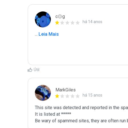
c۞g
há 14 anos
...
 Leia Mais
Útil
MarkGiles
há 15 anos
This site was detected and reported in the spa
It is listed at *****

Be wary of spammed sites, they are often run b