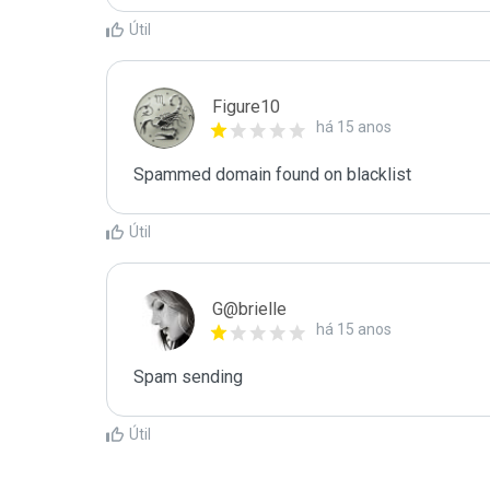
Útil
Figure10
há 15 anos
Spammed domain found on blacklist 
Útil
G@brielle
há 15 anos
Spam sending
Útil