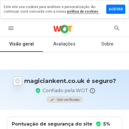
Este site usa cookies para análises e personalização. Ao
 um
ACEITAR
continuar, você concorda com a nossa
política de cookies.
tário em
ankent.co.uk
menu
Visão geral
Avaliações
Sobre
De 1
a 5,
que
nota
você
daria
magiciankent.co.uk é seguro?
a
este
Confiado pela WOT
site?
Site verificado
Pontuação de segurança do site
5%