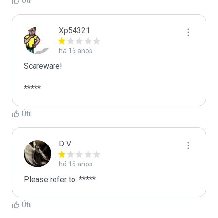
Útil
Xp54321
há 16 anos
Scareware!

*****
Útil
D V
há 16 anos
Please refer to: *****
Útil