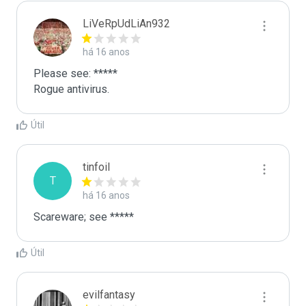
LiVeRpUdLiAn932
há 16 anos
Please see: *****

Rogue antivirus.
Útil
tinfoil
T
há 16 anos
Scareware; see *****
Útil
evilfantasy