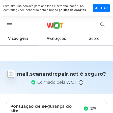
Este site usa cookies para análises e personalização. Ao
m comentário
ACEITAR
continuar, você concorda com a nossa
política de cookies.
nandrepair.net
menu
Visão geral
Avaliações
Sobre
De 1
a 5,
que
nota
você
daria
mail.scanandrepair.net é seguro?
a
este
Confiado pela WOT
site?
Pontuação de segurança do
2%
site