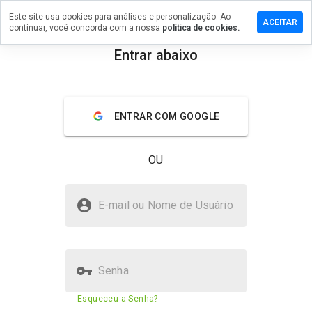
Este site usa cookies para análises e personalização. Ao
ixe um
ACEITAR
continuar, você concorda com a nossa
política de cookies.
mentário
m
Entrar abaixo
nuals.ca
menu
Visão geral
Avaliações
Sobre
ENTRAR COM GOOGLE
De 1
a 5,
OU
que
nota
você
manuals.ca é seguro?
daria
E-mail ou Nome de Usuário
a
Confiado pela WOT
este
site?
Senha
Pontuação de segurança do
N/A
Esqueceu a Senha?
site