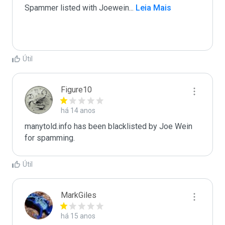
Spammer listed with Joewein
...
 Leia Mais
Útil
Figure10
há 14 anos
manytold.info has been blacklisted by Joe Wein 
for spamming. 
Útil
MarkGiles
há 15 anos