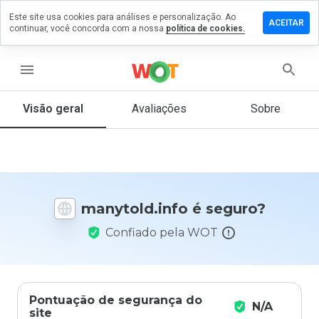
Este site usa cookies para análises e personalização. Ao
xe um
ACEITAR
continuar, você concorda com a nossa
política de cookies.
entário
ytold.info
menu
Visão geral
Avaliações
Sobre
De 1
a 5,
que
nota
você
manytold.info é seguro?
daria
a
Confiado pela WOT
este
site?
Pontuação de segurança do
N/A
site