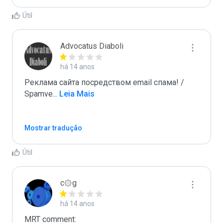
Útil
Advocatus Diaboli
há 14 anos
Реклама сайта посредством email спама! / 
Spamve
...
 Leia Mais
Mostrar tradução
Útil
c۞g
há 14 anos
MRT comment:
