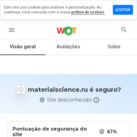
Este site usa cookies para análises e personalização. Ao
 um
ACEITAR
continuar, você concorda com a nossa
política de cookies.
tário em
alscience.ru
menu
Visão geral
Avaliações
Sobre
De 1
a 5,
que
nota
você
daria
materialscience.ru é seguro?
a
este
Site desconhecido
site?
Pontuação de segurança do
61%
site