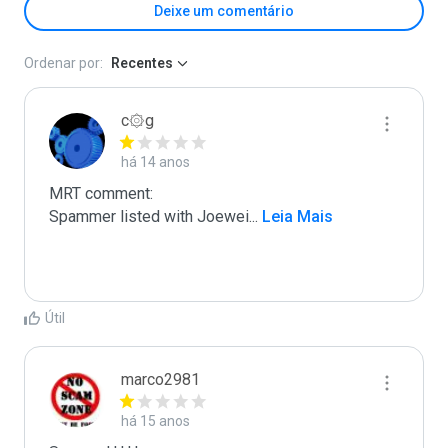
Deixe um comentário
Ordenar por:
Recentes
c۞g
há 14 anos
MRT comment:

Spammer listed with Joewei
...
 Leia Mais
Útil
marco2981
há 15 anos