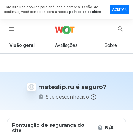
Este site usa cookies para análises e personalização. Ao
ixe um
ACEITAR
continuar, você concorda com a nossa
política de cookies.
mentário
m
teslip.ru
menu
Visão geral
Avaliações
Sobre
De 1
a 5,
que
nota
você
mateslip.ru é seguro?
daria
a
Site desconhecido
este
site?
Pontuação de segurança do
N/A
site