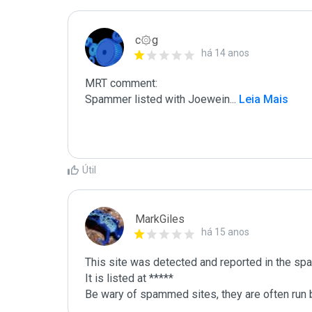
c۞g
há 14 anos
MRT comment:

Spammer listed with Joewein
...
 Leia Mais
Útil
MarkGiles
há 15 anos
This site was detected and reported in the spa
It is listed at *****

Be wary of spammed sites, they are often run b