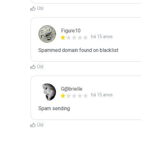
Útil
Figure10
há 15 anos
Spammed domain found on blacklist 
Útil
G@brielle
há 15 anos
Spam sending
Útil