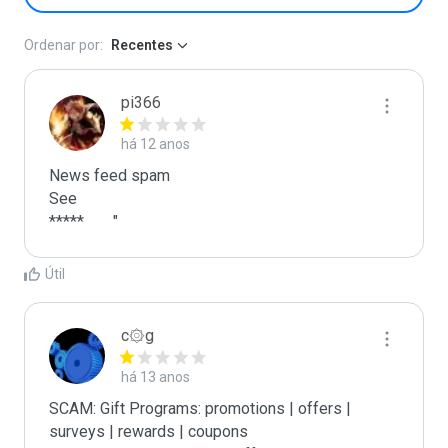
Ordenar por:
Recentes
pi366
há 12 anos
News feed spam

See

*****	"
Útil
c۞g
há 13 anos
SCAM: Gift Programs: promotions | offers | 
surveys | rewards | coupons
