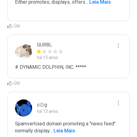
Either promotes, displays, offers
...
 Leia Mais
Útil
GURBL
há 13 anos
# DYNAMIC DOLPHIN, INC. *****
Útil
c۞g
há 13 anos
Spamvertised domain promoting a "news feed"

normally display
...
 Leia Mais