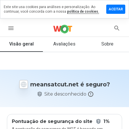
Este site usa cookies para análises e personalização. Ao
xe um
ACEITAR
continuar, você concorda com a nossa
política de cookies.
ntário em
satcut.net
menu
Visão geral
Avaliações
Sobre
De 1
a 5,
que
nota
você
daria
meansatcut.net é seguro?
a
este
Site desconhecido
site?
Pontuação de segurança do site
1%