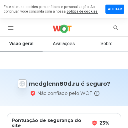
Este site usa cookies para análises e personalização. Ao
e um
ACEITAR
continuar, você concorda com a nossa
política de cookies.
ntário em
lenn80d.ru
menu
Visão geral
Avaliações
Sobre
De 1
a 5,
que
nota
você
daria
medglenn80d.ru é seguro?
a
este
Não confiado pelo WOT
site?
Pontuação de segurança do
23%
site