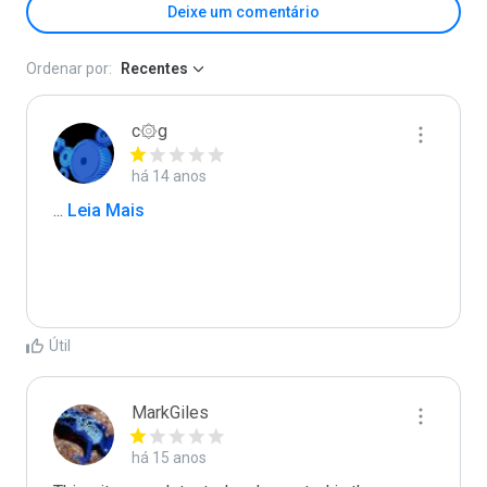
Deixe um comentário
Ordenar por:
Recentes
c۞g
há 14 anos
...
 Leia Mais
Útil
MarkGiles
há 15 anos