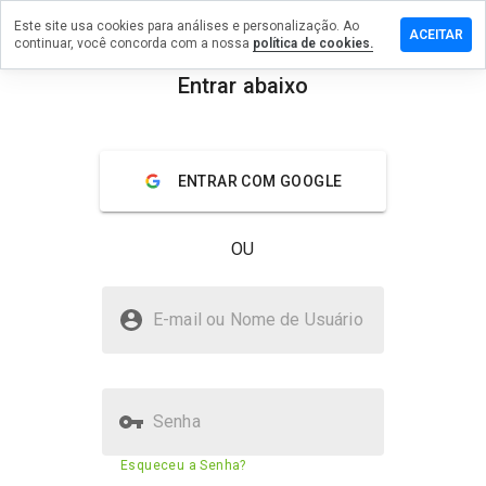
Este site usa cookies para análises e personalização. Ao
e um
ACEITAR
continuar, você concorda com a nossa
política de cookies.
ntário em
caxbaa.info
Entrar abaixo
menu
Visão geral
Avaliações
Sobre
ENTRAR COM GOOGLE
De 1
a 5,
que
OU
nota
você
daria
medicaxbaa.info é seguro?
a
E-mail ou Nome de Usuário
este
Não confiado pelo WOT
site?
Senha
Pontuação de segurança do
N/A
Esqueceu a Senha?
site