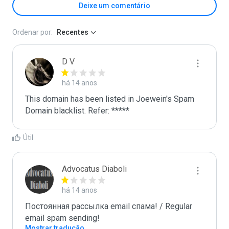
Deixe um comentário
Ordenar por:
Recentes
D V
há 14 anos
This domain has been listed in Joewein's Spam 
Domain blacklist. Refer: *****
Útil
Advocatus Diaboli
há 14 anos
Постоянная рассылка email спама! / Regular 
email spam sending!
Mostrar tradução