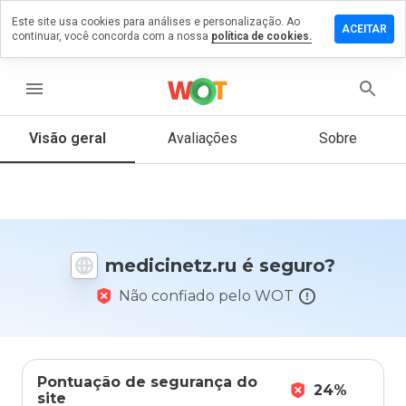
Este site usa cookies para análises e personalização. Ao
xe um
ACEITAR
continuar, você concorda com a nossa
política de cookies.
entário
icinetz.ru
menu
Visão geral
Avaliações
Sobre
De 1
a 5,
que
nota
você
medicinetz.ru é seguro?
daria
a
Não confiado pelo WOT
este
site?
Pontuação de segurança do
24%
site