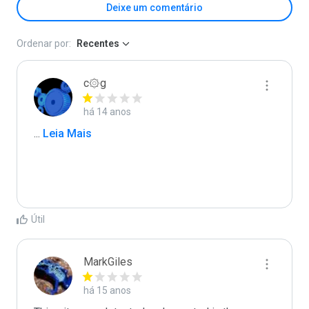
Deixe um comentário
Ordenar por:
Recentes
c۞g
há 14 anos
...
 Leia Mais
Útil
MarkGiles
há 15 anos