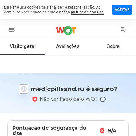
Este site usa cookies para análises e personalização. Ao
e um
ACEITAR
continuar, você concorda com a nossa
política de cookies.
ntário em
pillsand.ru
menu
Visão geral
Avaliações
Sobre
De 1
a 5,
que
nota
você
daria
medicpillsand.ru é seguro?
a
este
Não confiado pelo WOT
site?
Pontuação de segurança do
N/A
site