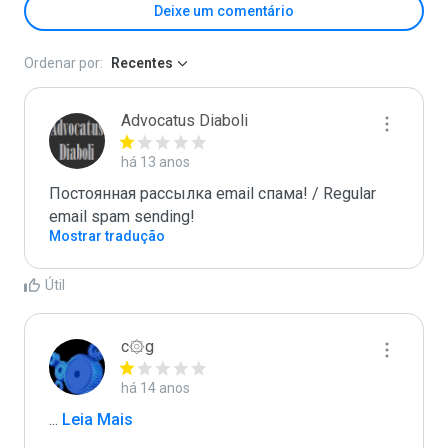
Deixe um comentário
Ordenar por:
Recentes
Advocatus Diaboli
há 13 anos
Постоянная рассылка email спама! / Regular 
email spam sending!
Mostrar tradução
Útil
c۞g
há 14 anos
...
 Leia Mais