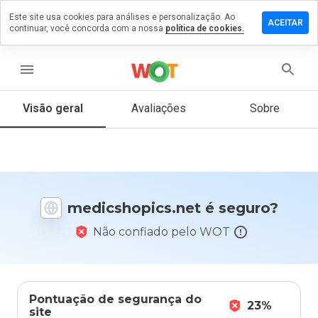
Este site usa cookies para análises e personalização. Ao
e um
ACEITAR
continuar, você concorda com a nossa
política de cookies.
tário em
shopics.net
menu
Visão geral
Avaliações
Sobre
De 1
a 5,
que
nota
você
daria
medicshopics.net é seguro?
a
este
Não confiado pelo WOT
site?
Pontuação de segurança do
23%
site