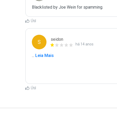
Blacklisted by Joe Wein for spamming. 
Útil
seidon
S
há 14 anos
...
 Leia Mais
Útil