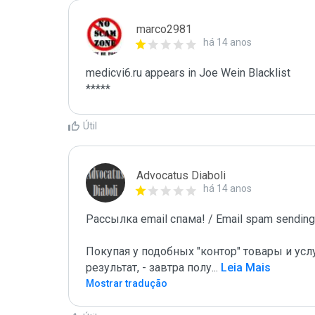
marco2981
há 14 anos
medicvi6.ru appears in Joe Wein Blacklist

*****
Útil
Advocatus Diaboli
há 14 anos
Рассылка email спама! / Email spam sending!
Покупая у подобных "контор" товары и услу
результат, - завтра полу
...
 Leia Mais
Mostrar tradução