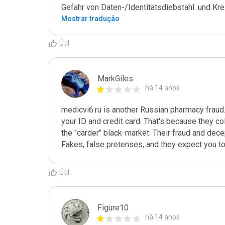
Gefahr von Daten-/Identitätsdiebstahl. und Kre
Mostrar tradução
Útil
MarkGiles
há 14 anos
medicvi6.ru is another Russian pharmacy fraud. 
your ID and credit card. That's because they col
the "carder" black-market. Their fraud and decept
Fakes, false pretenses, and they expect you to
Útil
Figure10
há 14 anos