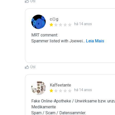
Útil
c۞g
há 14 anos
MRT comment:

Spammer listed with Joewei
...
 Leia Mais
Útil
Kaffeetante
há 14 anos
Fake Online-Apotheke / Unwirksame bzw. unzul
Medikamente

Spam / Scam / Datensammler.
