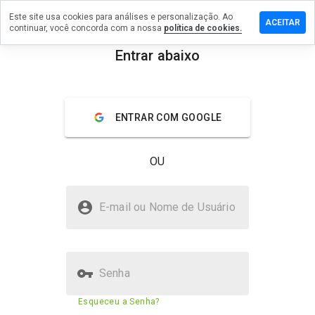
Este site usa cookies para análises e personalização. Ao
ixe um
ACEITAR
continuar, você concorda com a nossa
política de cookies.
mentário
m
Entrar abaixo
dicx15.ru
menu
Visão geral
Avaliações
Sobre
ENTRAR COM GOOGLE
De 1
a 5,
OU
que
nota
você
medicx15.ru é seguro?
daria
E-mail ou Nome de Usuário
a
Site suspeito
este
site?
Senha
Pontuação de segurança do
N/A
Esqueceu a Senha?
site