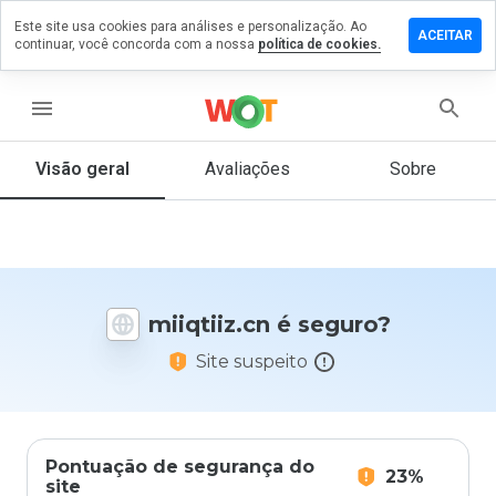
Este site usa cookies para análises e personalização. Ao
ixe um
ACEITAR
continuar, você concorda com a nossa
política de cookies.
mentário
m
iqtiiz.cn
menu
Visão geral
Avaliações
Sobre
De 1
a 5,
que
nota
você
miiqtiiz.cn é seguro?
daria
a
Site suspeito
este
site?
Pontuação de segurança do
23%
site