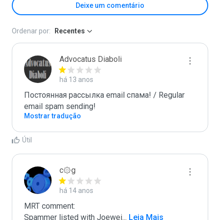
Deixe um comentário
Ordenar por:
Recentes
Advocatus Diaboli
há 13 anos
Постоянная рассылка email спама! / Regular 
email spam sending!
Mostrar tradução
Útil
c۞g
há 14 anos
MRT comment:

Spammer listed with Joewei
...
 Leia Mais