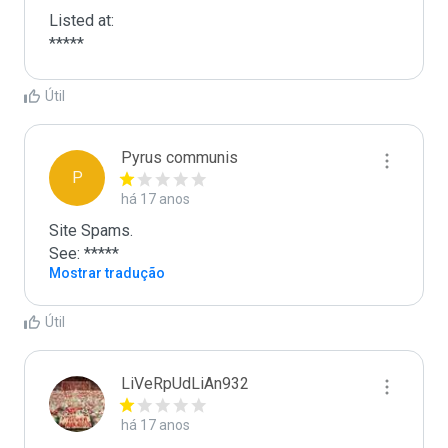
Listed at:

*****
Útil
Pyrus communis
P
há 17 anos
Site Spams.

See: *****
Mostrar tradução
Útil
LiVeRpUdLiAn932
há 17 anos