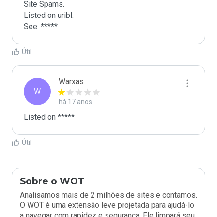
Site Spams.

Listed on uribl.

See: *****
Útil
Warxas
W
há 17 anos
Listed on *****
Útil
Sobre o WOT
Analisamos mais de 2 milhões de sites e contamos.
O WOT é uma extensão leve projetada para ajudá-lo
a navegar com rapidez e segurança. Ele limpará seu