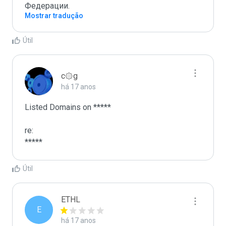
Федерации.
Mostrar tradução
Útil
c۞g
há 17 anos
Listed Domains on *****

re:

*****
Útil
ETHL
E
há 17 anos