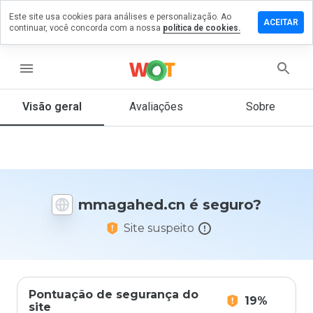
Este site usa cookies para análises e personalização. Ao
xe um
ACEITAR
continuar, você concorda com a nossa
política de cookies.
entário
gahed.cn
menu
Visão geral
Avaliações
Sobre
De 1
a 5,
que
nota
você
mmagahed.cn é seguro?
daria
a
Site suspeito
este
site?
Pontuação de segurança do
19%
site