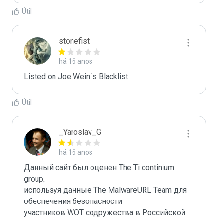
Útil
stonefist
há 16 anos
Listed on Joe Wein´s Blacklist
Útil
_Yaroslav_G
há 16 anos
Данный сайт был оценен The Ti continium 
group,

используя данные The MalwareURL Team для 
обеспечения безопасности 

участников WOT содружества в Российской 