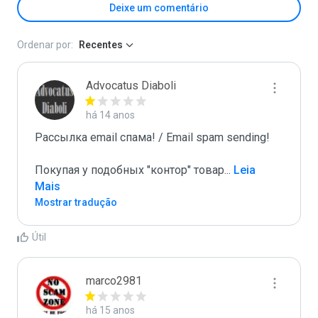
Deixe um comentário
Ordenar por:
Recentes
Advocatus Diaboli
há 14 anos
Рассылка email спама! / Email spam sending! 

Покупая у подобных "контор" товар
...
 Leia 
Mais
Mostrar tradução
Útil
marco2981
há 15 anos